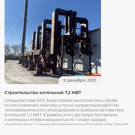
9 декабря 2021
Строительство котельной 7,2 МВТ
Специалистами АКЗ Энергосервис выполнен весь объём
по изготовлению, монтажу и пуско-наладочным работам
тепломеханического оборудования и приборов автоматики
котельной 7,2 МВТ. В рамках этого договора поставлены
4 котельных ячейки мощностью по 1,8 мвт каждая,
смонтировано 2 линии механизированной углеподачи, бункер
угля, дробилка. Изготовлена и смонтирована линия
шлакозолоудаления из-под котлов.