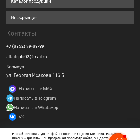
Каталог продукции
Информация
Контакты
+7 (3852) 99-33-39
altaiteplo02@mail.ru
Барнаул
ул. Георгия Исакова 116 Б
Написать в MAX
Написать в Telegram
Написать в WhatsApp
VK
На сайте используются файлы cookie и Яндекс Метрика. Нажимая
кнопку «Принять» или продолжая просмотр сайта, вы даете
согласие
© 2026 АКЗ Энергосервис