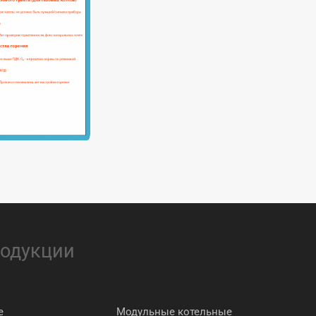
родукции
е
Модульные котельные