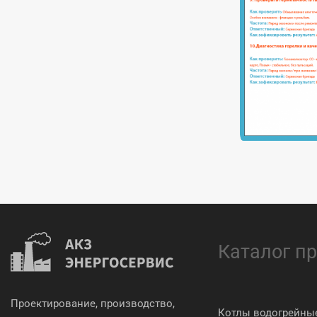
Каталог п
Проектирование, производство,
Котлы водогрейны