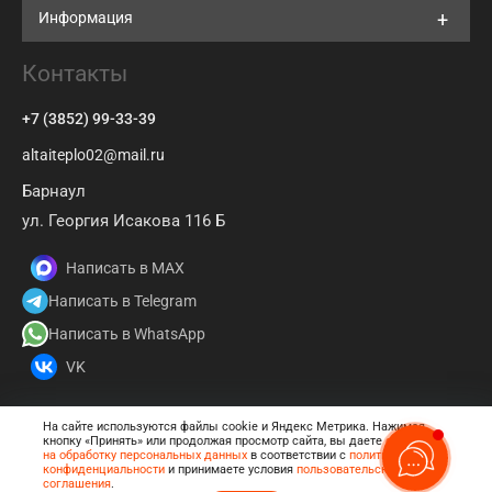
Информация
Контакты
+7 (3852) 99-33-39
altaiteplo02@mail.ru
Барнаул
ул. Георгия Исакова 116 Б
Написать в MAX
Написать в Telegram
Написать в WhatsApp
VK
На сайте используются файлы cookie и Яндекс Метрика. Нажимая
кнопку «Принять» или продолжая просмотр сайта, вы даете
согласие
© 2026 АКЗ Энергосервис
на обработку персональных данных
в соответствии с
политикой
конфиденциальности
и принимаете условия
пользовательского
Создание сайта BTB
соглашения
.