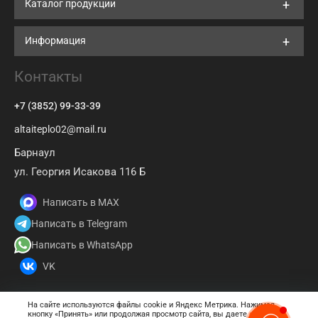
Каталог продукции
Информация
Контакты
+7 (3852) 99-33-39
altaiteplo02@mail.ru
Барнаул
ул. Георгия Исакова 116 Б
Написать в MAX
Написать в Telegram
Написать в WhatsApp
VK
На сайте используются файлы cookie и Яндекс Метрика. Нажимая
кнопку «Принять» или продолжая просмотр сайта, вы даете
согласие
© 2026 АКЗ Энергосервис