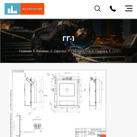
ГГ-1
Главная
Каталог
Горелки
Газомазутные горелки
ГГ-1