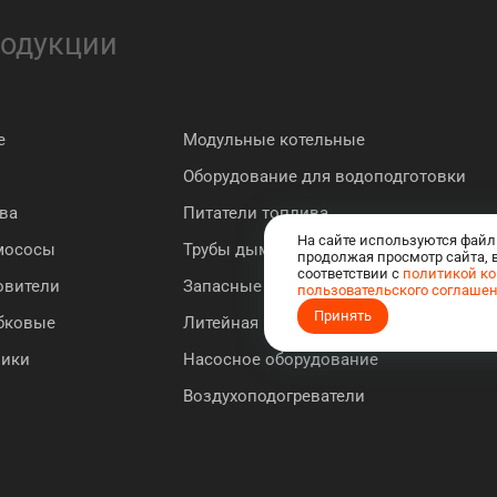
родукции
е
Модульные котельные
Оборудование для водоподготовки
ва
Питатели топлива
На сайте используются файл
мососы
Трубы дымовые
продолжая просмотр сайта, 
соответствии с
политикой к
овители
Запасные части к котлу "Братск"
пользовательского соглаше
Принять
ебковые
Литейная продукция
ники
Насосное оборудование
Воздухоподогреватели