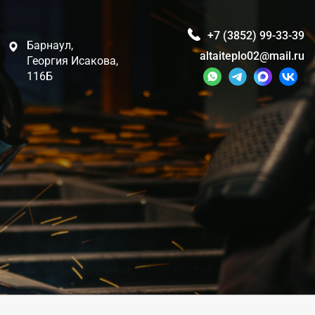
+7 (3852) 99-33-39
Барнаул,
altaiteplo02@mail.ru
Георгия Исакова,
116Б