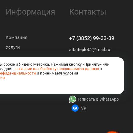
Информация
Контакты
Компания
+7 (3852) 99-33-39
Услуги
altaiteplo02@mail.ru
Барнаул
ы cookie и Яндекс Метрика. Нажимая кнопку «Принять» или
ул. Георгия Исакова 116 Б
вы даете
согласие на обработку персональных данных
в
онфиденциальности
и принимаете условия
ния
.
Написать в MAX
Написать в Telegram
Написать в WhatsApp
VK