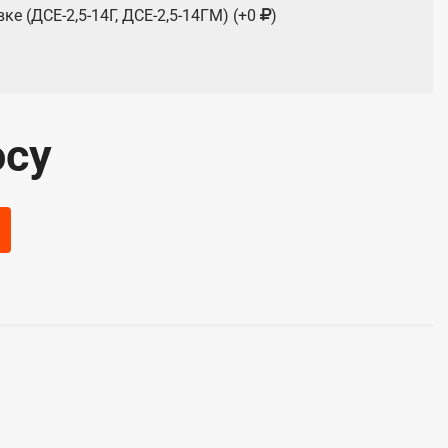
ке (ДСЕ-2,5-14Г, ДСЕ-2,5-14ГМ) (+0
)
ра (+0
)
 (+0
)
мерная (+0
)
осу
я Dy10 Py25 (исполн. 1) (+0
)
ланцевый Ду25 Ру25 Тпр=200°С КШФ (+0
)
анительный Ду32 Ру16 (d=28) (+0
)
СТ 12820-80 (+0
)
ельная уровневая (+0
)
 У2-2,5МПа-1,5 (+0
)
ой натяжной с фланцем Ду15 Pу16 (11Б38бк3) (+0
)