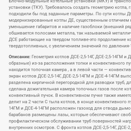
Блочно-модульные котельные установки (МКУ) и трансп
установки (ТКУ). Требовалось создать геометрию котла, 
подходили бы под заданные параметры. По сути котлы Д
модернизированные котлы ДЕ, существенным отличием 
уменьшение габаритов и наличие газоблоки (внешний ряд
обшивается полосами металла, так называемой металли
ДСЕ работающие на твердом топливе-это продолжение ко
твердотопливных, с увеличением значений по давления-
Описание:
Геометрия котлов ДСЕ-2,5-14Г, ДСЕ-2,5-14ГМ и 
образные) из-за расположения топки и конвективного пуч
находится топочная камера , а в левой части — конвекти
экран котлов ДСЕ-2,5-14Г, ДСЕ-2,5-14ГМ и ДСЕ-4-14ГМ вы
разделена кирпичной перегородкой для разводки труб, д
сделана дожигательная камера топочных газов после ко
конвективный пучок. В конвективном пучке также имеетс
делит на 2 части С тыла котлов, в конце конвективного пуч
14ГМ и ДСЕ-4-14ГМ расположен газоход для отвода дымо
барабанов размещены лазы, которые обеспечивают своб
профилактическом обслуживании труб поверхностей наг
внутренних осмотров. С фронта котлов ДСЕ-2,5-14Г, ДСЕ-2