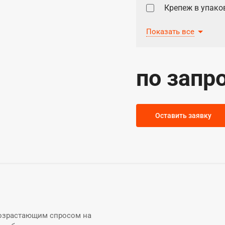
Крепеж в упаков
Трубка маномет
Показать все
ВД 2,8-3000лев.
Колонка уровне
по запр
Указатель уровн
Кран шаровой ф
Клапан предохр
Оставить заявку
Фланец 25-10 ГО
Стрелка указат
Манометр МП4-У
Кран трехходов
возрастающим спросом на