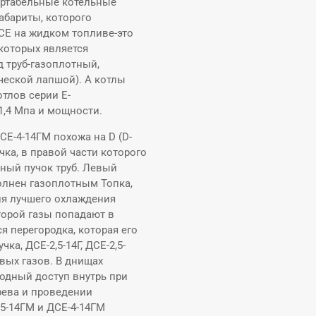
ортабельные котельные
габариты, которого
СЕ на жидком топливе-это
которых является
 труб-газоплотный,
ческой лапшой). А котлы
тлов серии Е-
1,4 Мпа и мощности.
ДСЕ-4-14ГМ похожа на D (D-
ка, в правой части которого
вный пучок труб. Левый
полнен газоплотным Топка,
ля лучшего охлаждения
торой газы попадают в
я перегородка, которая его
ка, ДСЕ-2,5-14Г, ДСЕ-2,5-
вых газов. В днищах
одный доступ внутрь при
рева и проведении
,5-14ГМ и ДСЕ-4-14ГМ