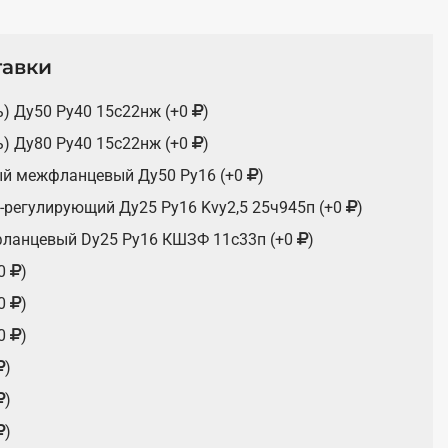
тавки
ь) Ду50 Pу40 15с22нж (+0
)
ь) Ду80 Ру40 15с22нж (+0
)
ый межфланцевый Ду50 Ру16 (+0
)
-регулирующий Ду25 Ру16 Kvy2,5 25ч945п (+0
)
ланцевый Dу25 Pу16 КШЗФ 11с33п (+0
)
0
)
0
)
0
)
)
)
)