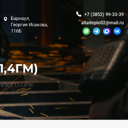
+7 (3852) 99-33-39
Барнаул,
altaiteplo02@mail.ru
Георгия Исакова,
116Б
1,4ГМ)
14ГМ (Е 2,5-1,4ГМ)