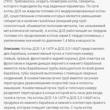
(ТКУ). Требовалось создать геометрию котла, габариты,
которого подходили бы под заданные параметры. По сути
котлы ДСЕ на жидком топливе-это модернизированные котлы
ДЕ, существенным отличием которых является уменьшение
габаритов и наличие газоблоки (внешний ряд труб-
газоплотный, обшивается полосами металла, так называемой
металлической лапшой). А котлы ДСЕ работающие на твердом
топливе-это продолжение котлов серии Е-твердотопливных, с
увеличением значений по давления-1,4 Мпа и мощности.
Описание:
Котлы ДСЕ-1,6-14ТР и ДСЕ-2,5-14ШП представляют
два барабана, конвективный пучок и топочную камеру
(левый, правый, фронтовой и задний экраны).Для осмотра на
фронтовом и заднем днищах верхнего и нижнего барабанов
имеются лазы Барабанные трубы вальцуються по всей длине
барабана, тубы экранов выполнены с помощью сварных
соединений. В конвективном пучке труб имеется чугунная
перегородка уравновешения скоростей газа и полноты
омывания. Конвективный пучок труб и топочную камеру
разделяет перегородка в конце которой есть окно для входа
газов в пучок. На котлах ДСЕ-1,6-14ТР и ДСЕ-2,5-14ШП есть
продувка из нижнего барабана и нижнего коллектора правого
экрана, которая очищает систему котла. С тыла котла