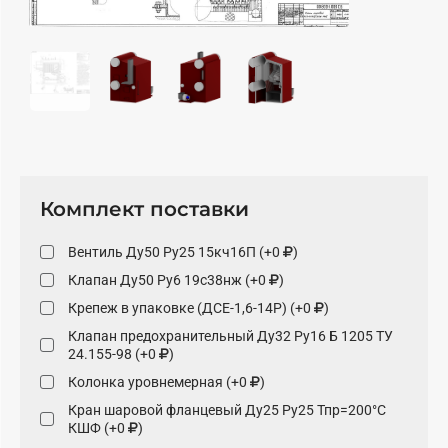
Комплект поставки
Вентиль Ду50 Ру25 15кч16П (+0
)
Клапан Ду50 Ру6 19с38нж (+0
)
Крепеж в упаковке (ДСЕ-1,6-14Р) (+0
)
Клапан предохранительный Ду32 Ру16 Б 1205 ТУ
24.155-98 (+0
)
Колонка уровнемерная (+0
)
Кран шаровой фланцевый Ду25 Ру25 Тпр=200°С
КШФ (+0
)