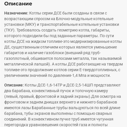
Описание
Назначение:
Котлы серии ДСЕ были созданы в связи с
возрастающим спросом на Блочно-модульные котельные
установки (МКУ) и транспортабельные котельные установки
(ТКУ). Требовалось создать геометрию котла, габариты,
которого подходили бы под заданные параметры. По сути
котлы ДСЕ на жидком топливе-это модернизированные котлы
ДЕ, существенным отличием которых является уменьшение
габаритов и наличие газоблоки (внешний ряд труб-
газоплотный, обшивается полосами металла, так называемой
металлической лапшой). А котлы ДСЕ работающие на твердом
топливе-это продолжение котлов серии Е-твердотопливных, с
увеличением значений по давления-1,4 Мпа и мощности.
Описание:
Котлы ДСЕ-1,6-14ТР и ДСЕ-2,5-14ШП представляют
два барабана, конвективный пучок и топочную камеру
(левый, правый, фронтовой и задний экраны).Для осмотра на
фронтовом и заднем днищах верхнего и нижнего барабанов
имеются лазы Барабанные трубы вальцуються по всей длине
барабана, тубы экранов выполнены с помощью сварных
соединений. В конвективном пучке труб имеется чугунная
перегородка уравновешения скоростей газа и полноты