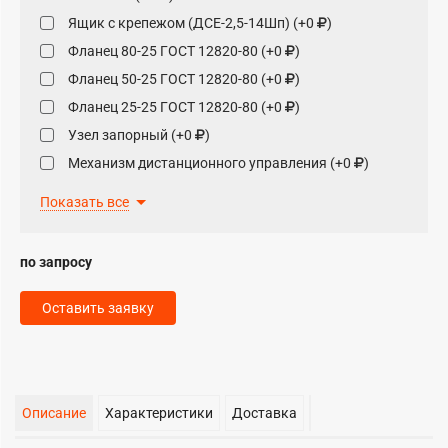
Ящик с крепежом (ДСЕ-2,5-14Шп) (+0
)
Фланец 80-25 ГОСТ 12820-80 (+0
)
Фланец 50-25 ГОСТ 12820-80 (+0
)
Фланец 25-25 ГОСТ 12820-80 (+0
)
Узел запорный (+0
)
Механизм дистанционного управления (+0
)
Клапан обратный поворотный Ду50 Ру40 19с53нж
Показать все
КОП 50-40 ТУ 3741-003-07533604-94 (+0
)
Клапан запорно-регулирующий Ду25 Ру16 Kvy2,5
25ч945п (+0
)
по запросу
Клапан (вентиль) Ду80 Ру40 15с22нж ТУ 3742-019-
57146717-96 (+0
)
Оставить заявку
Ящик с крепежом (ДСЕ-2,5-14Шп) (+0
)
Описание
Характеристики
Доставка