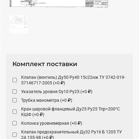
Комплект поставки
Клапан (вентиль) Ду50 Pу40 15с22нж ТУ 3742-019-
57146717-2005 (+0
)
Указатель уровня Dy10 Py25 (+0
)
Трубка манометра (+0
)
Кран шаровой фланцевый Ду25 Ру25 Тпр=200°С
КШФ (+0
)
Колонка уровнемерная (+0
)
Клапан предохранительный Ду32 Ру16 Б 1205 ТУ
24.155-98 (+0
)