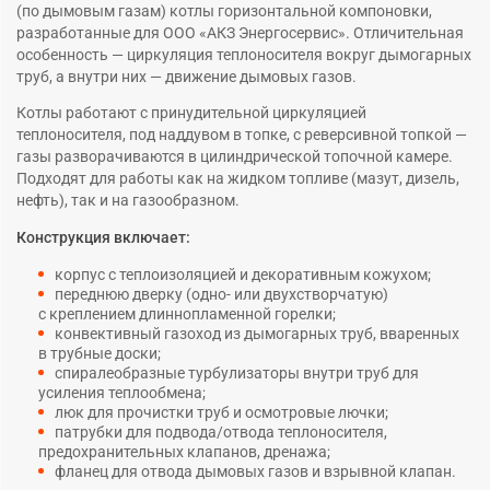
(по дымовым газам) котлы горизонтальной компоновки,
разработанные для ООО «АКЗ Энергосервис». Отличительная
особенность — циркуляция теплоносителя вокруг дымогарных
труб, а внутри них — движение дымовых газов.
Котлы работают с принудительной циркуляцией
теплоносителя, под наддувом в топке, с реверсивной топкой —
газы разворачиваются в цилиндрической топочной камере.
Подходят для работы как на жидком топливе (мазут, дизель,
нефть), так и на газообразном.
Конструкция включает:
корпус с теплоизоляцией и декоративным кожухом;
переднюю дверку (одно- или двухстворчатую)
с креплением длиннопламенной горелки;
конвективный газоход из дымогарных труб, вваренных
в трубные доски;
спиралеобразные турбулизаторы внутри труб для
усиления теплообмена;
люк для прочистки труб и осмотровые лючки;
патрубки для подвода/отвода теплоносителя,
предохранительных клапанов, дренажа;
фланец для отвода дымовых газов и взрывной клапан.