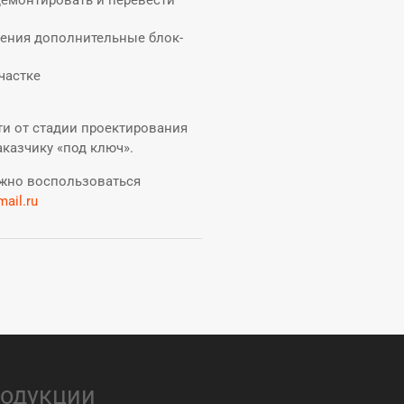
демонтировать и перевести
ения дополнительные блок-
частке
ти от стадии проектирования
аказчику «под ключ».
ожно воспользоваться
ail.ru
родукции