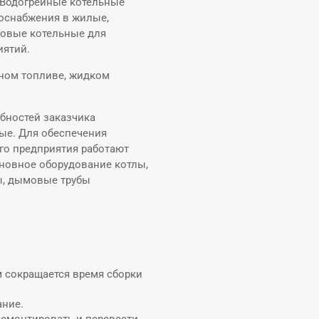
 Водогрейные котельные
доснабжения в жилые,
овые котельные для
иятий.
ьном топливе, жидком
бностей заказчика
ые. Для обеспечения
го предприятия работают
новное оборудование котлы,
ы, дымовые трубы
м сокращается время сборки
ание.