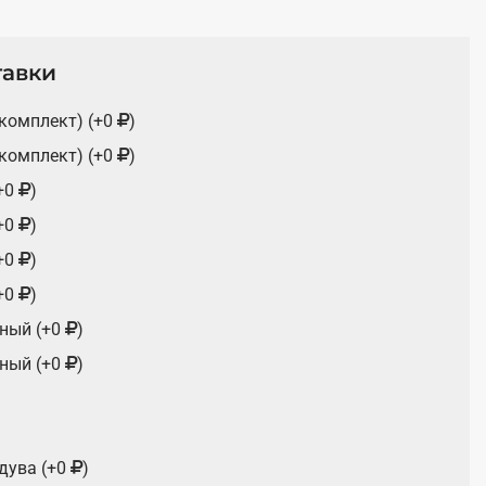
тавки
(комплект) (+0
)
(комплект) (+0
)
+0
)
+0
)
+0
)
+0
)
ный (+0
)
ный (+0
)
дува (+0
)