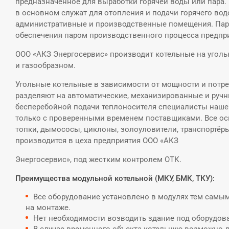
предназначенное для выработки горячей воды или пара.
в основном служат для отопления и подачи горячего во
административные и производственные помещения. Пар
обеспечения паром производственного процесса предпр
ООО «АКЗ Энергосервис» производит котельные на угол
и газообразном.
Угольные котельные в зависимости от мощности и потре
разделяют на автоматические, механизированные и ручн
бесперебойной подачи теплоносителя специалисты наше
только с проверенными временем поставщиками. Все ос
топки, дымососы, циклоны, золоуловители, транспортёр
производится в цеха предприятия ООО «АКЗ
Энергосервис», под жестким контролем ОТК.
Преимущества модульной котельной (МКУ, БМК, ТКУ):
Все оборудование установлено в модулях тем самы
на монтаже.
Нет необходимости возводить здание под оборудов