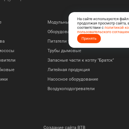
На сайте используются файл
е
Модульные котельные
продолжая просмотр сайта, 
соответствии с
политикой к
Оборудование для водоподготовки
пользовательского соглаше
Принять
ва
Питатели топлива
мососы
Трубы дымовые
овители
Запасные части к котлу "Братск"
ебковые
Литейная продукция
ники
Насосное оборудование
Воздухоподогреватели
Создание сайта BTB