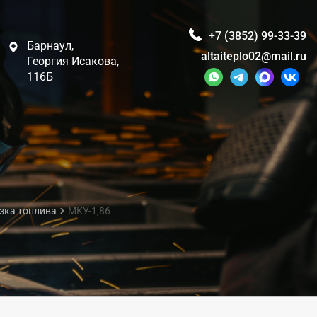
+7 (3852) 99-33-39
Барнаул,
altaiteplo02@mail.ru
Георгия Исакова,
116Б
зка топлива
МКУ-1,86