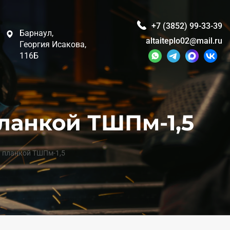
+7 (3852) 99-33-39
Барнаул,
altaiteplo02@mail.ru
Георгия Исакова,
116Б
ланкой ТШПм-1,5
 планкой ТШПм-1,5