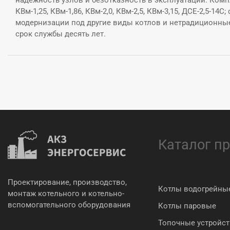
надежность узлов и безотказность в эксплуатации. Комп
КВм-1,25, КВм-1,86, КВм-2,0, КВм-2,5, КВм-3,15, ДСЕ-2,5-14
модернизации под другие виды котлов и нетрадиционны
срок службы десять лет.
Каталог п
Проектирование, производство,
Котлы водогрейны
монтаж котельного и котельно-
вспомогательного оборудования
Котлы паровые
Топочные устройст