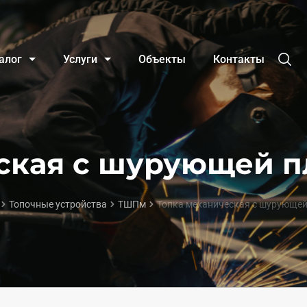
алог
Услуги
Объекты
Контакты
ская с шурующей п
Топочные устройства
ТШПм
Топка механическая с шурующей