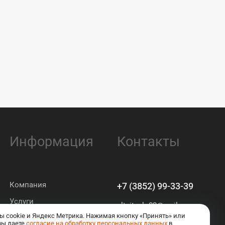
Информация
Контакты
Компания
+7 (3852) 99-33-39
Услуги
altaiteplo02@mail.ru
ы cookie и Яндекс Метрика. Нажимая кнопку «Принять» или
вы даете
согласие на обработку персональных данных
в
Барнаул