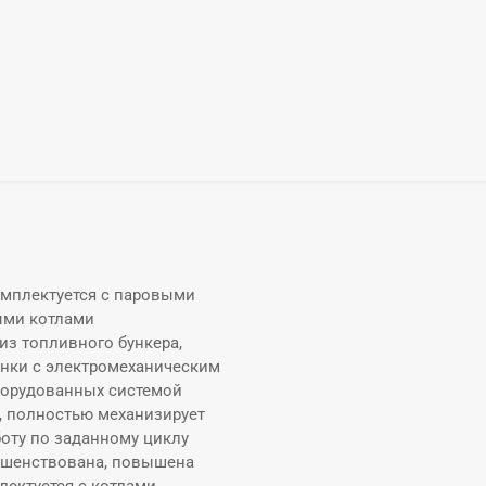
омплектуется с паровыми
ными котлами
из топливного бункера,
нки с электромеханическим
оборудованных системой
, полностью механизирует
боту по заданному циклу
ершенствована, повышена