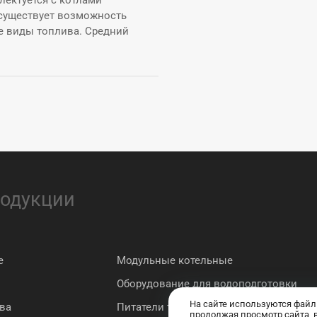
лектуется с котлами
С; существует возможность
е виды топлива. Средний
родукции
е
Модульные котельные
Оборудование для водоподготовки
На сайте используются файл
ва
Питатели топлива
продолжая просмотр сайта, 