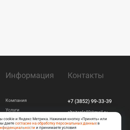
Информация
Контакты
Компания
+7 (3852) 99-33-39
Услуги
altaiteplo02@mail.ru
ы cookie и Яндекс Метрика. Нажимая кнопку «Принять» или
Барнаул
вы даете
согласие на обработку персональных данных
в
онфиденциальности
и принимаете условия