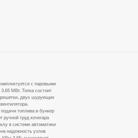
Комплектуется с паровыми
3.65 МВт. Топка состоит
 решетки, двух шурующих
вентилятора.
 подачи топлива в бункер
т ручной труд кочегара
клу в системе автоматики
ена надежность узлов
КВм-3,65; существует