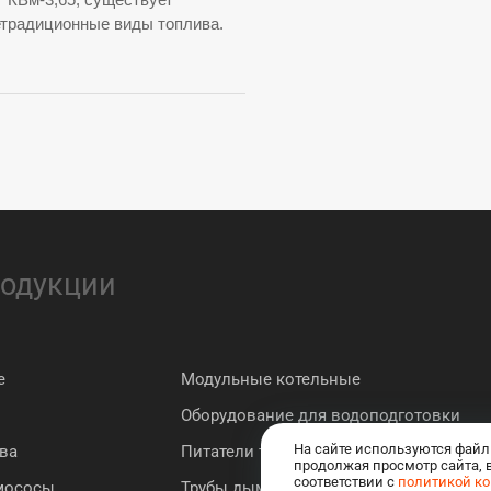
етрадиционные виды топлива.
родукции
е
Модульные котельные
Оборудование для водоподготовки
На сайте используются файл
ва
Питатели топлива
продолжая просмотр сайта, 
соответствии с
политикой к
мососы
Трубы дымовые