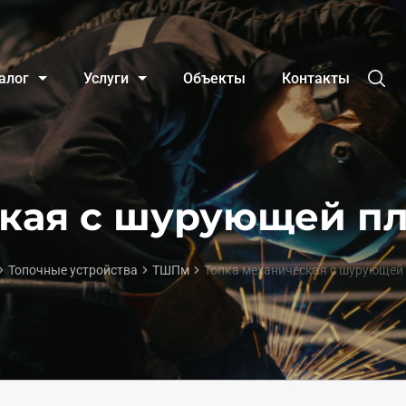
алог
Услуги
Объекты
Контакты
ская с шурующей пл
Топочные устройства
ТШПм
Топка механическая с шурующей