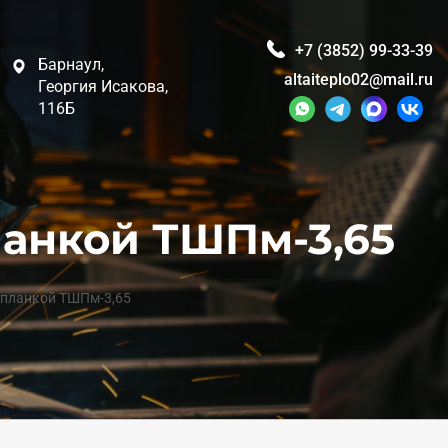
+7 (3852) 99-33-39
Барнаул,
altaiteplo02@mail.ru
Георгия Исакова,
116Б
анкой ТШПм-3,65
 планкой ТШПм-3,65