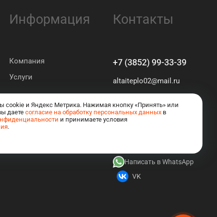
Информация
Контакты
Компания
+7 (3852) 99-33-39
Услуги
altaiteplo02@mail.ru
Барнаул
ы cookie и Яндекс Метрика. Нажимая кнопку «Принять» или
ул. Георгия Исакова 116 Б
вы даете
согласие на обработку персональных данных
в
онфиденциальности
и принимаете условия
ния
.
Написать в MAX
Написать в Telegram
Написать в WhatsApp
VK