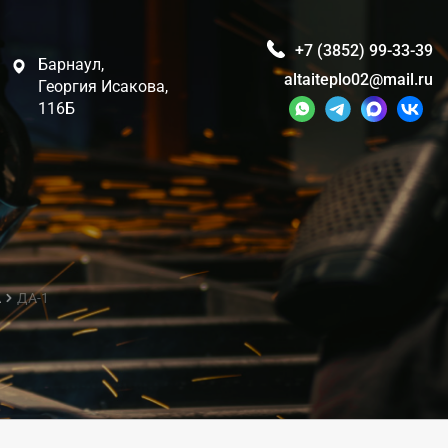
+7 (3852) 99-33-39
Барнаул,
altaiteplo02@mail.ru
Георгия Исакова,
116Б
А
ДА-1