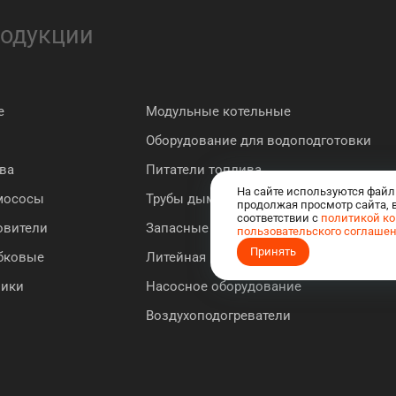
родукции
е
Модульные котельные
Оборудование для водоподготовки
ва
Питатели топлива
На сайте используются файл
мососы
Трубы дымовые
продолжая просмотр сайта, 
соответствии с
политикой к
овители
Запасные части к котлу "Братск"
пользовательского соглаше
Принять
ебковые
Литейная продукция
ники
Насосное оборудование
Воздухоподогреватели