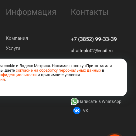
Информация
Контакты
Компания
+7 (3852) 99-33-39
Услуги
altaiteplo02@mail.ru
Барнаул
ы cookie и Яндекс Метрика. Нажимая кнопку «Принять» или
ул. Георгия Исакова 116 Б
вы даете
согласие на обработку персональных данных
в
онфиденциальности
и принимаете условия
ния
.
Написать в MAX
Написать в Telegram
Написать в WhatsApp
VK