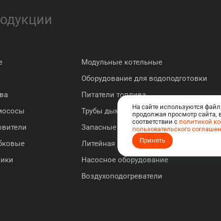
родукции
е
Модульные котельные
Оборудование для водоподготовки
ва
Питатели топлива
На сайте используются файл
мососы
Трубы дымовые
продолжая просмотр сайта, 
соответствии с
политикой к
овители
Запасные части к котлу "Братск"
пользовательского соглаше
Принять
ебковые
Литейная продукция
ники
Насосное оборудование
Воздухоподогреватели