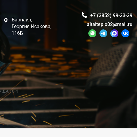
+7 (3852) 99-33-39
Барнаул,
altaiteplo02@mail.ru
Георгия Исакова,
116Б
ДА 10-4