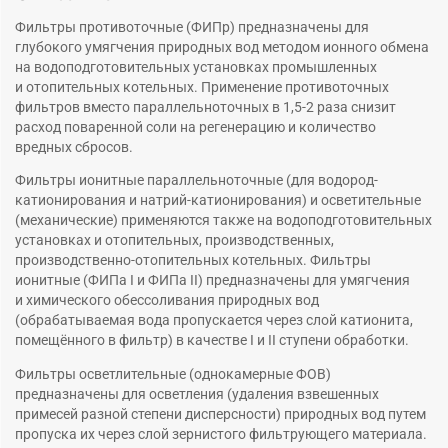
⁠Фильтры противоточные (ФИПр) предназначены для
глубокого умягчения природных вод методом ионного обмена
на водоподготовительных установках промышленных
и отопительных котельных. Применение противоточных
фильтров вместо параллельноточных в 1,5-2 раза снизит
расход поваренной соли на регенерацию и количество
вредных сбросов.
Фильтры ионитные параллельноточные (для водород-
катионирования и натрий-катионирования) и осветительные
(механические) применяются также на водоподготовительных
установках и отопительных, производственных,
производственно-отопительных котельных. Фильтры
ионитные (ФИПа I и ФИПа II) предназначены для умягчения
и химического обессоливания природных вод
(обрабатываемая вода пропускается через слой катионита,
помещённого в фильтр) в качестве I и II ступени обработки.
Фильтры осветлительные (однокамерные ФОВ)
предназначены для осветления (удаления взвешенных
примесей разной степени дисперсности) природных вод путем
пропуска их через слой зернистого фильтрующего материала.